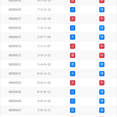
08090059
4+1+9=14
双
中
08090058
7+2+5=14
小
错
08090057
9+3+6=18
大
中
08090056
7+4+3=14
小
错
08090055
2+0+7=09
大
错
08090054
5+1+1=07
小
中
08090053
3+9+3=15
单
中
08090052
5+4+9=18
单
错
08090051
9+0+2=11
大
错
08090050
6+9+1=16
大
中
08090049
8+6+8=22
小
错
08090048
4+8+4=16
小
错
08090047
3+6+2=11
双
错