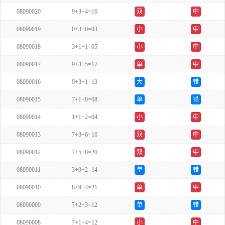
08090020
9+3+4=16
双
中
08090019
0+3+0=03
小
中
08090018
3+1+1=05
小
中
08090017
9+3+5=17
单
中
08090016
9+3+1=13
大
错
08090015
7+1+0=08
单
错
08090014
1+1+2=04
小
中
08090013
7+3+6=16
双
中
08090012
7+5+8=20
双
中
08090011
3+9+2=14
单
错
08090010
8+9+4=21
单
中
08090009
7+2+3=12
单
错
08090008
7+1+4=12
小
中