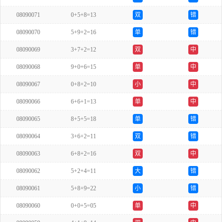
08090071
0+5+8=13
双
错
08090070
5+9+2=16
单
错
08090069
3+7+2=12
双
中
08090068
9+0+6=15
单
中
08090067
0+8+2=10
小
中
08090066
6+6+1=13
单
中
08090065
8+5+5=18
单
错
08090064
3+6+2=11
双
错
08090063
6+8+2=16
双
中
08090062
5+2+4=11
大
错
08090061
5+8+9=22
小
错
08090060
0+0+5=05
单
中