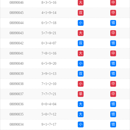
08090046
8+3+5=16
大
中
08090045
4+1+9=14
双
中
08090044
6+5+7=18
小
错
08090043
5+7+9=21
大
中
08090042
0+3+4=07
双
错
08090041
7+8+1=16
大
中
08090040
6+5+9=20
小
错
08090039
3+9+1=13
双
错
08090038
7+1+2=10
小
中
08090037
7+7+7=21
单
中
08090036
0+0+4=04
大
错
08090035
5+0+7=12
大
错
08090034
9+1+7=17
小
错