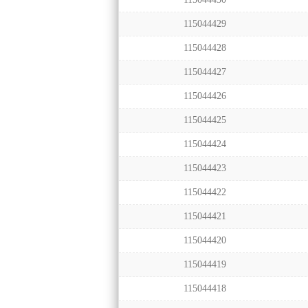
115044429
115044428
115044427
115044426
115044425
115044424
115044423
115044422
115044421
115044420
115044419
115044418