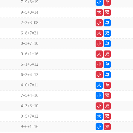
7+9+3=19
小
单
9+5+0=14
大
双
2+3+3=08
小
单
6+8+7=21
大
双
0+3+7=10
小
单
9+6+1=16
大
双
6+1+5=12
小
单
6+2+4=12
小
单
4+0+7=11
大
单
7+5+4=16
小
双
4+3+3=10
小
双
0+5+7=12
大
双
9+6+1=16
小
双