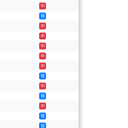
中
错
中
中
中
中
中
错
中
错
中
错
错