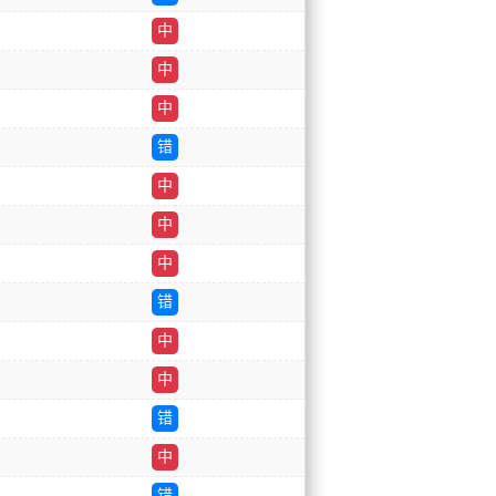
中
中
中
错
中
中
中
错
中
中
错
中
错