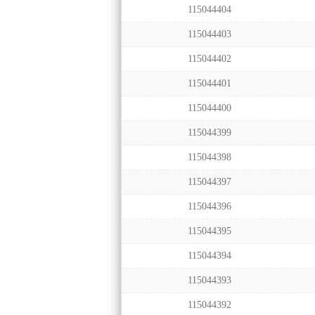
115044404
115044403
115044402
115044401
115044400
115044399
115044398
115044397
115044396
115044395
115044394
115044393
115044392