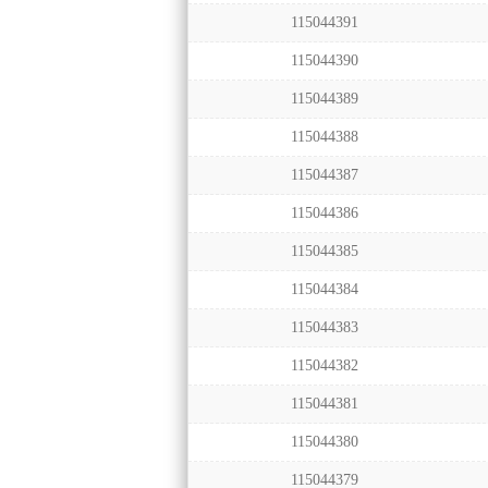
115044391
115044390
115044389
115044388
115044387
115044386
115044385
115044384
115044383
115044382
115044381
115044380
115044379