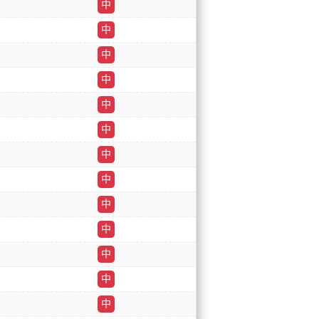
中
中
中
中
中
中
中
中
中
中
中
中
中