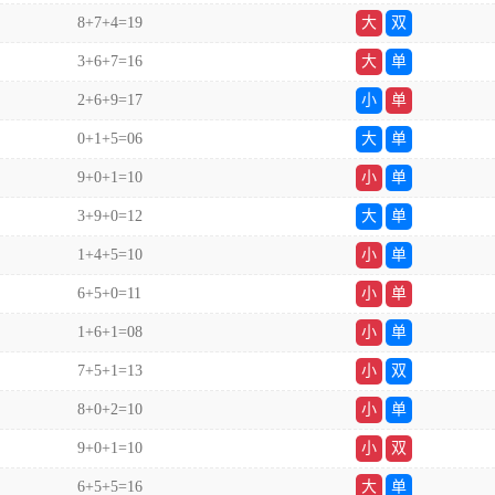
8+7+4=19
大
双
3+6+7=16
大
单
2+6+9=17
小
单
0+1+5=06
大
单
9+0+1=10
小
单
3+9+0=12
大
单
1+4+5=10
小
单
6+5+0=11
小
单
1+6+1=08
小
单
7+5+1=13
小
双
8+0+2=10
小
单
9+0+1=10
小
双
6+5+5=16
大
单