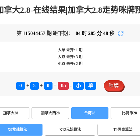
第
115044457
期 距下期：
04
时
285
分
48
秒
大单
未开:
1
期
大双
未开:
3
期
小双
未开:
2
期
0
+
5
+
0
=
05
-
小
单
咪牌
加拿大28
加拿大西28
台湾28
比特币28
X9龙魂算法
K12元始算法
T9凤皇算法