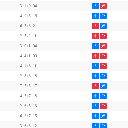
3+1+0=04
大
双
4+9+3=16
小
单
6+7+8=21
大
双
2+7+2=11
小
单
3+0+1=04
大
双
4+4+1=09
小
单
4+1+6=11
大
单
2+8+8=18
小
单
7+5+5=17
大
双
4+7+7=18
小
单
2+6+5=13
大
单
6+2+7=15
小
双
3+6+3=12
大
单