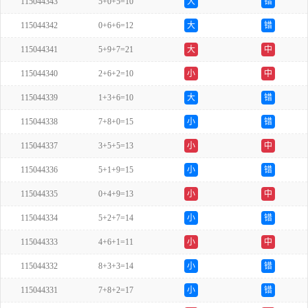
115044343
5+0+5=10
大
错
115044342
0+6+6=12
大
错
115044341
5+9+7=21
大
中
115044340
2+6+2=10
小
中
115044339
1+3+6=10
大
错
115044338
7+8+0=15
小
错
115044337
3+5+5=13
小
中
115044336
5+1+9=15
小
错
115044335
0+4+9=13
小
中
115044334
5+2+7=14
小
错
115044333
4+6+1=11
小
中
115044332
8+3+3=14
小
错
115044331
7+8+2=17
小
错