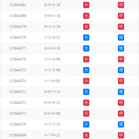
115044381
8+0+2=10
小
中
115044380
9+0+1=10
小
中
115044379
6+5+5=16
大
中
115044378
2+5+4=11
大
错
115044377
6+4+0=10
大
错
115044376
1+1+4=06
小
中
115044375
1+2+5=08
大
错
115044374
1+1+0=02
小
中
115044373
6+0+7=13
大
错
115044372
8+9+4=21
大
中
115044371
0+6+0=06
小
中
115044370
3+5+7=15
小
错
115044369
5+7+9=21
大
中