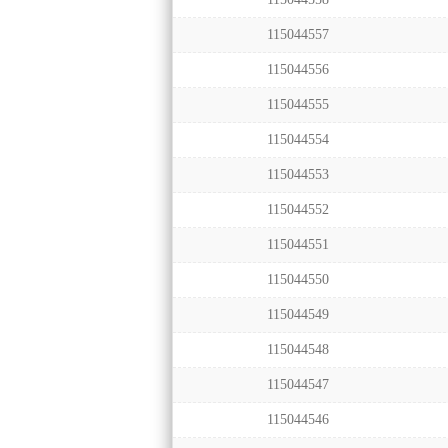
115044557
115044556
115044555
115044554
115044553
115044552
115044551
115044550
115044549
115044548
115044547
115044546