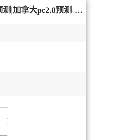
预测之家;PC001.COm 加拿大2.8-在线结果|加拿大2.8走势咪牌预测|加拿大pc2.8预测-在线预测|加拿大2.8 PC查询结果预测|PC结果查询_专注研究在线_加拿大2.8 PC查询结果预测走势_官方数据!