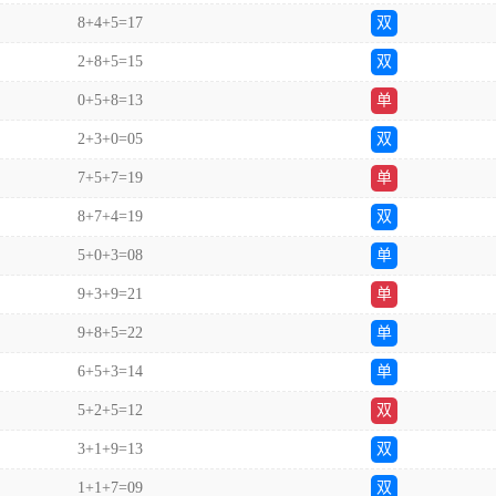
8+4+5=17
双
2+8+5=15
双
0+5+8=13
单
2+3+0=05
双
7+5+7=19
单
8+7+4=19
双
5+0+3=08
单
9+3+9=21
单
9+8+5=22
单
6+5+3=14
单
5+2+5=12
双
3+1+9=13
双
1+1+7=09
双