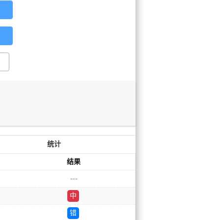
统计
结果
---
中
错