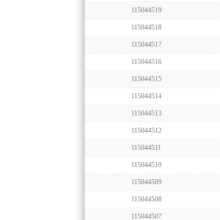
115044519
115044518
115044517
115044516
115044515
115044514
115044513
115044512
115044511
115044510
115044509
115044508
115044507