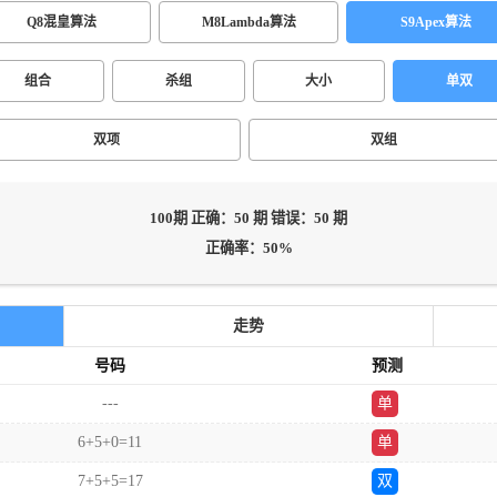
Q8混皇算法
M8Lambda算法
S9Apex算法
组合
杀组
大小
单双
双项
双组
100期 正确：50 期 错误：50 期
正确率：50%
走势
号码
预测
---
单
6+5+0=11
单
7+5+5=17
双