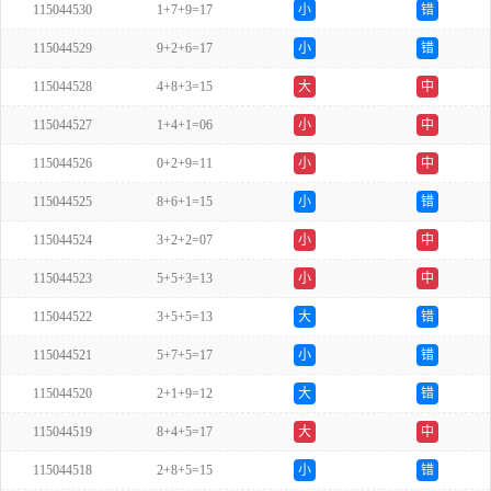
115044530
1+7+9=17
小
错
115044529
9+2+6=17
小
错
115044528
4+8+3=15
大
中
115044527
1+4+1=06
小
中
115044526
0+2+9=11
小
中
115044525
8+6+1=15
小
错
115044524
3+2+2=07
小
中
115044523
5+5+3=13
小
中
115044522
3+5+5=13
大
错
115044521
5+7+5=17
小
错
115044520
2+1+9=12
大
错
115044519
8+4+5=17
大
中
115044518
2+8+5=15
小
错