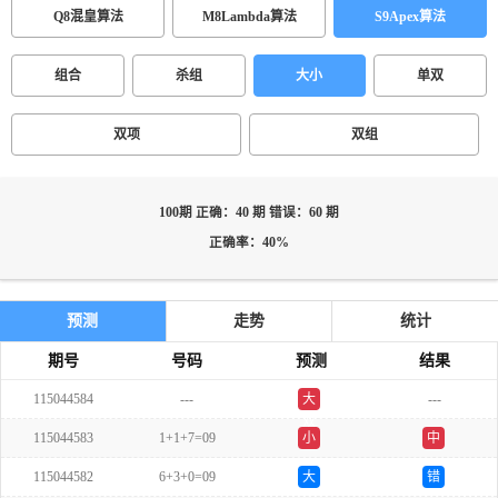
Q8混皇算法
M8Lambda算法
S9Apex算法
组合
杀组
大小
单双
双项
双组
100期 正确：40 期 错误：60 期
正确率：40%
预测
走势
统计
期号
号码
预测
结果
115044584
---
大
---
双
115044583
1+1+7=09
小
中
115044582
6+3+0=09
大
错