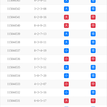
115044543
4+3+4=11
大
错
115044542
3+2+3=08
大
错
115044541
6+2+8=16
大
中
115044540
8+4+9=21
大
中
115044539
4+2+7=13
大
错
115044538
8+3+0=11
大
错
115044537
8+7+4=19
小
错
115044536
0+5+7=12
小
中
115044535
1+7+3=11
大
错
115044534
5+8+7=20
小
错
115044533
4+1+2=07
小
中
115044532
8+3+5=16
小
错
115044531
6+6+5=17
大
中