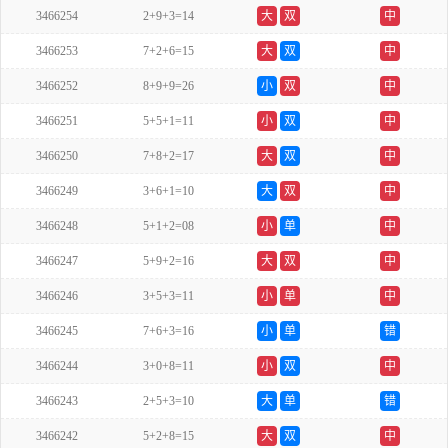
3466254
2+9+3=14
大
双
中
3466253
7+2+6=15
大
双
中
3466252
8+9+9=26
小
双
中
3466251
5+5+1=11
小
双
中
3466250
7+8+2=17
大
双
中
3466249
3+6+1=10
大
双
中
3466248
5+1+2=08
小
单
中
3466247
5+9+2=16
大
双
中
3466246
3+5+3=11
小
单
中
3466245
7+6+3=16
小
单
错
3466244
3+0+8=11
小
双
中
3466243
2+5+3=10
大
单
错
3466242
5+2+8=15
大
双
中