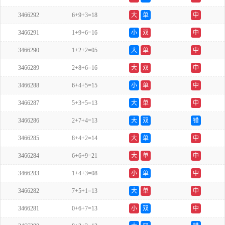
3466292
6+9+3=18
大
单
中
3466291
1+9+6=16
小
双
中
3466290
1+2+2=05
大
单
中
3466289
2+8+6=16
大
双
中
3466288
6+4+5=15
小
单
中
3466287
5+3+5=13
大
单
中
3466286
2+7+4=13
大
双
错
3466285
8+4+2=14
大
单
中
3466284
6+6+9=21
大
单
中
3466283
1+4+3=08
小
单
中
3466282
7+5+1=13
大
单
中
3466281
0+6+7=13
小
双
中