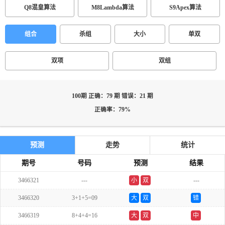
Q8混皇算法
M8Lambda算法
S9Apex算法
组合
杀组
大小
单双
双项
双组
100期 正确：79 期 错误：21 期
正确率：79%
预测
走势
统计
期号
号码
预测
结果
3466321
---
小
双
---
3466320
3+1+5=09
大
双
错
3466319
8+4+4=16
大
双
中