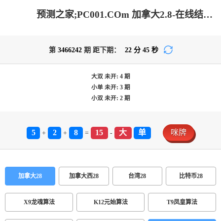
预测之家;PC001.COm 加拿大2.8-在线结果|加拿大2.8走势咪牌预测|加拿大pc2.8预测-在线预测|加拿大2.8 PC查询结果预测|PC结果查询_专注研究在线_加拿大2.8 PC查询结果预测走势_官方数据!
第
3466242
期 距下期：
22
分
45
秒
大双
未开:
4
期
小单
未开:
3
期
小双
未开:
2
期
5
2
8
15
大
单
咪牌
+
+
=
-
加拿大28
加拿大西28
台湾28
比特币28
X9龙魂算法
K12元始算法
T9凤皇算法