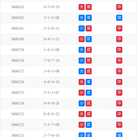
3466163
6+5+8=19
大
单
中
3466162
3+1+2=06
大
单
错
3466161
2+5+8=15
小
单
中
3466160
8+4+1=13
小
双
中
3466159
1+6+1=08
大
双
中
3466158
7+0+7=14
小
双
中
3466157
1+6+1=08
大
双
中
3466156
4+8+4=16
大
单
中
3466155
5+1+1=07
小
双
中
3466154
9+8+9=26
小
双
中
3466153
8+8+6=22
大
双
中
3466152
1+1+7=09
小
双
中
3466151
1+7+8=16
小
单
错