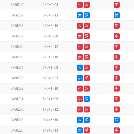
3466240
2+2+0=04
小
双
中
3466239
5+2+6=13
大
双
错
3466238
2+6+8=16
大
双
中
3466237
3+9+8=20
大
双
中
3466236
4+2+6=12
小
双
中
3466235
7+8+3=18
大
双
中
3466234
7+0+1=08
大
双
中
3466233
6+8+9=23
小
单
中
3466232
4+5+1=10
小
双
中
3466231
5+3+1=09
小
双
中
3466230
1+8+3=12
小
双
中
3466229
0+4+6=10
大
单
错
3466228
1+9+3=13
大
单
中