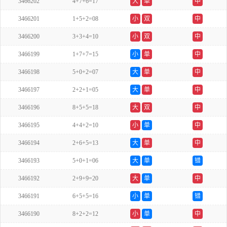
3466202
4+7+6=17
大
单
中
3466201
1+5+2=08
小
双
中
3466200
3+3+4=10
小
双
中
3466199
1+7+7=15
小
单
中
3466198
5+0+2=07
大
单
中
3466197
2+2+1=05
大
单
中
3466196
8+5+5=18
大
双
中
3466195
4+4+2=10
小
单
中
3466194
2+6+5=13
大
单
中
3466193
5+0+1=06
大
单
错
3466192
2+9+9=20
大
单
中
3466191
6+5+5=16
小
单
错
3466190
8+2+2=12
小
单
中