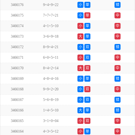
3466176
9+4+9=22
小
单
错
3466175
7+7+7=21
小
单
中
3466174
4+1+5=10
小
单
中
3466173
3+6+9=18
大
单
中
3466172
8+9+4=21
小
双
错
3466171
6+0+5=11
小
双
中
3466170
8+4+2=14
大
双
中
3466169
4+8+4=16
小
单
错
3466168
9+9+2=20
小
双
中
3466167
5+6+8=19
小
双
错
3466166
1+4+5=10
大
单
错
3466165
3+1+0=04
小
双
中
3466164
4+3+5=12
小
单
中