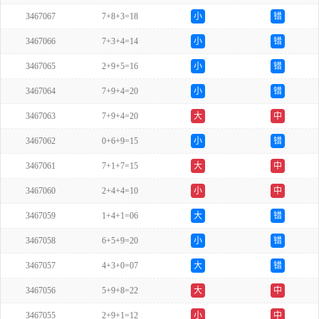
3467067
7+8+3=18
小
错
3467066
7+3+4=14
小
错
3467065
2+9+5=16
小
错
3467064
7+9+4=20
小
错
3467063
7+9+4=20
大
中
3467062
0+6+9=15
小
错
3467061
7+1+7=15
大
中
3467060
2+4+4=10
小
中
3467059
1+4+1=06
大
错
3467058
6+5+9=20
小
错
3467057
4+3+0=07
大
错
3467056
5+9+8=22
大
中
3467055
2+9+1=12
小
中