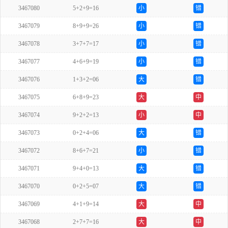
3467080
5+2+9=16
小
错
3467079
8+9+9=26
小
错
3467078
3+7+7=17
小
错
3467077
4+6+9=19
小
错
3467076
1+3+2=06
大
错
3467075
6+8+9=23
大
中
3467074
9+2+2=13
小
中
3467073
0+2+4=06
大
错
3467072
8+6+7=21
小
错
3467071
9+4+0=13
大
错
3467070
0+2+5=07
大
错
3467069
4+1+9=14
大
中
3467068
2+7+7=16
大
中