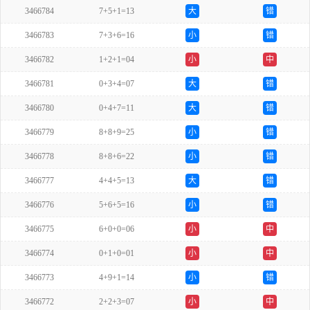
3466784
7+5+1=13
大
错
3466783
7+3+6=16
小
错
3466782
1+2+1=04
小
中
3466781
0+3+4=07
大
错
3466780
0+4+7=11
大
错
3466779
8+8+9=25
小
错
3466778
8+8+6=22
小
错
3466777
4+4+5=13
大
错
3466776
5+6+5=16
小
错
3466775
6+0+0=06
小
中
3466774
0+1+0=01
小
中
3466773
4+9+1=14
小
错
3466772
2+2+3=07
小
中