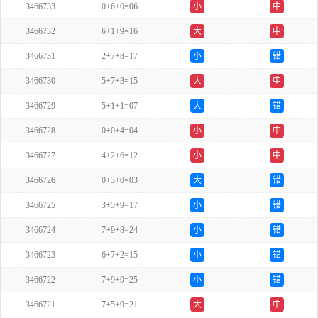
3466733
0+6+0=06
小
中
3466732
6+1+9=16
大
中
3466731
2+7+8=17
小
错
3466730
5+7+3=15
大
中
3466729
5+1+1=07
大
错
3466728
0+0+4=04
小
中
3466727
4+2+6=12
小
中
3466726
0+3+0=03
大
错
3466725
3+5+9=17
小
错
3466724
7+9+8=24
小
错
3466723
6+7+2=15
小
错
3466722
7+9+9=25
小
错
3466721
7+5+9=21
大
中