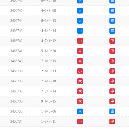
3466746
0+4+6=10
大
错
3466745
4+1+3=08
大
错
3466744
6+3+4=13
大
错
3466743
4+8+2=14
小
错
3466742
4+7+1=12
小
中
3466741
5+6+9=20
大
中
3466740
7+0+8=15
大
中
3466739
2+8+3=13
小
中
3466738
7+4+7=18
大
中
3466737
7+2+5=14
大
中
3466736
9+6+0=15
大
中
3466735
1+0+5=06
大
错
3466734
1+3+7=11
小
中