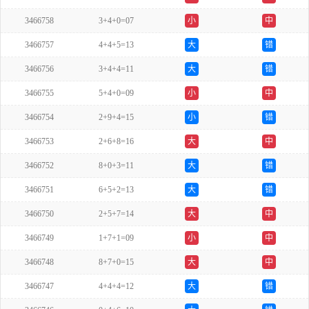
3466758
3+4+0=07
小
中
3466757
4+4+5=13
大
错
3466756
3+4+4=11
大
错
3466755
5+4+0=09
小
中
3466754
2+9+4=15
小
错
3466753
2+6+8=16
大
中
3466752
8+0+3=11
大
错
3466751
6+5+2=13
大
错
3466750
2+5+7=14
大
中
3466749
1+7+1=09
小
中
3466748
8+7+0=15
大
中
3466747
4+4+4=12
大
错