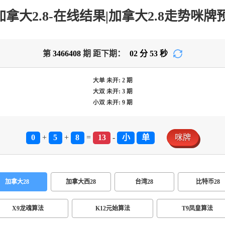
第
3466408
期 距下期：
02
分
53
秒
大单
未开:
2
期
大双
未开:
3
期
小双
未开:
9
期
0
+
5
+
8
=
13
-
小
单
咪牌
加拿大28
加拿大西28
台湾28
比特币28
X9龙魂算法
K12元始算法
T9凤皇算法