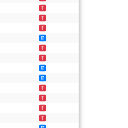
中
中
中
错
中
中
错
错
中
中
中
中
错