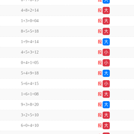
单
4+8+2=14
殺
大
单
1+3+0=04
殺
大
单
8+5+5=18
殺
大
单
1+9+4=14
殺
大
双
4+5+3=12
殺
小
单
0+4+1=05
殺
小
双
5+4+9=18
殺
大
双
5+6+4=15
殺
小
双
1+6+1=08
殺
大
双
9+3+8=20
殺
大
双
3+2+5=10
殺
大
单
6+0+4=10
殺
大
双