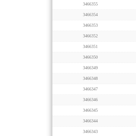
3466355
3466354
3466353
3466352
3466351
3466350
3466349
3466348
3466347
3466346
3466345
3466344
3466343