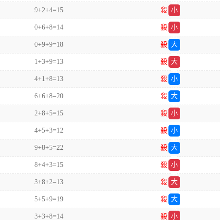
单
9+2+4=15
殺
小
双
0+6+8=14
殺
小
双
0+9+9=18
殺
大
双
1+3+9=13
殺
大
双
4+1+8=13
殺
小
单
6+6+8=20
殺
大
双
2+8+5=15
殺
小
单
4+5+3=12
殺
小
双
9+8+5=22
殺
大
双
8+4+3=15
殺
小
双
3+8+2=13
殺
大
双
5+5+9=19
殺
大
单
3+3+8=14
殺
小