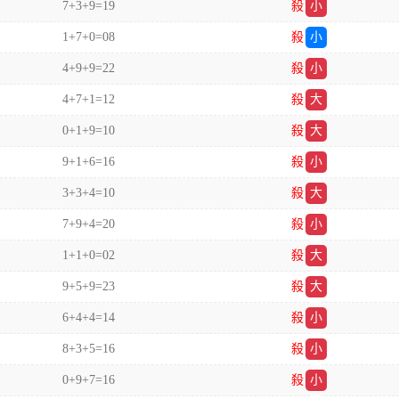
7+3+9=19
殺
小
单
1+7+0=08
殺
小
双
4+9+9=22
殺
小
单
4+7+1=12
殺
大
双
0+1+9=10
殺
大
单
9+1+6=16
殺
小
单
3+3+4=10
殺
大
单
7+9+4=20
殺
小
双
1+1+0=02
殺
大
双
9+5+9=23
殺
大
双
6+4+4=14
殺
小
双
8+3+5=16
殺
小
双
0+9+7=16
殺
小