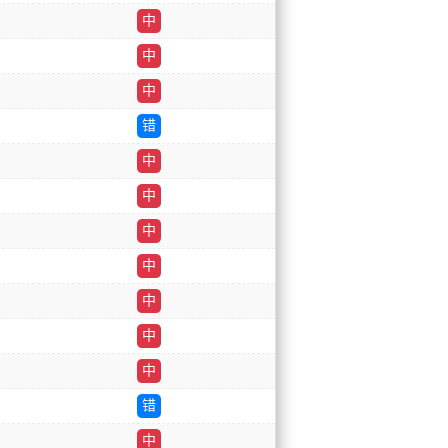
中
中
中
错
中
中
中
中
中
中
中
错
中