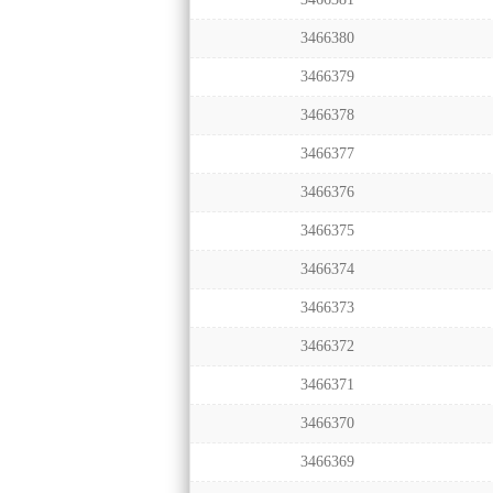
3466380
3466379
3466378
3466377
3466376
3466375
3466374
3466373
3466372
3466371
3466370
3466369