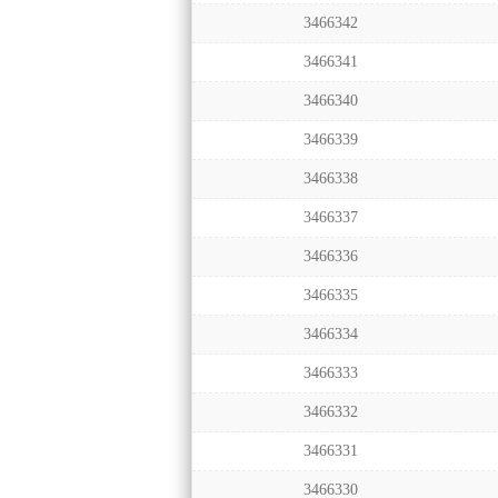
3466342
3466341
3466340
3466339
3466338
3466337
3466336
3466335
3466334
3466333
3466332
3466331
3466330