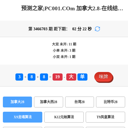
预测之家;PC001.COm 加拿大2.8-在线结果|加拿大2.8走势咪牌预测|加拿大pc2.8预测-在线预测|加拿大2.8 PC查询结果预测|PC结果查询_专注研究在线_加拿大2.8 PC查询结果预测走势_官方数据!
第
3466703
期 距下期：
02
分
22
秒
大双
未开:
11
期
小单
未开:
3
期
小双
未开:
1
期
3
8
8
19
大
单
咪牌
+
+
=
-
加拿大28
加拿大西28
台湾28
比特币28
X9龙魂算法
K12元始算法
T9凤皇算法