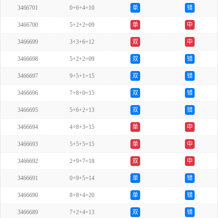
3466701
0+6+4=10
单
错
3466700
5+2+2=09
单
中
3466699
3+3+6=12
双
中
3466698
5+2+2=09
双
错
3466697
9+5+1=15
双
错
3466696
7+8+0=15
双
错
3466695
5+6+2=13
双
错
3466694
4+8+3=15
单
中
3466693
5+5+5=15
单
中
3466692
2+9+7=18
双
中
3466691
0+9+5=14
单
错
3466690
8+8+4=20
单
错
3466689
7+2+4=13
双
错