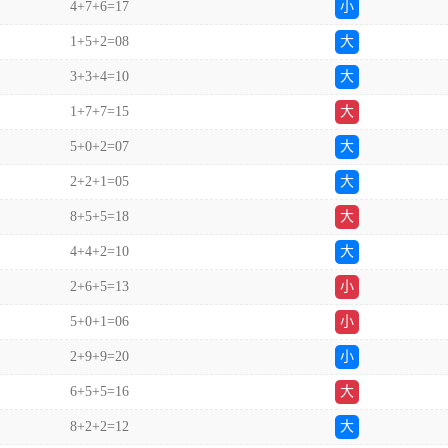
4+7+6=17
小
1+5+2=08
大
3+3+4=10
大
1+7+7=15
大
5+0+2=07
大
2+2+1=05
大
8+5+5=18
大
4+4+2=10
大
2+6+5=13
小
5+0+1=06
小
2+9+9=20
小
6+5+5=16
大
8+2+2=12
大