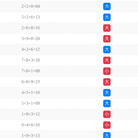
2+2+0=04
大
5+2+6=13
大
2+6+8=16
大
3+9+8=20
大
4+2+6=12
大
7+8+3=18
大
7+0+1=08
小
6+8+9=23
大
4+5+1=10
大
5+3+1=09
大
1+8+3=12
小
0+4+6=10
小
1+9+3=13
大