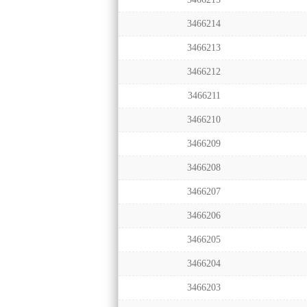
3466214
3466213
3466212
3466211
3466210
3466209
3466208
3466207
3466206
3466205
3466204
3466203