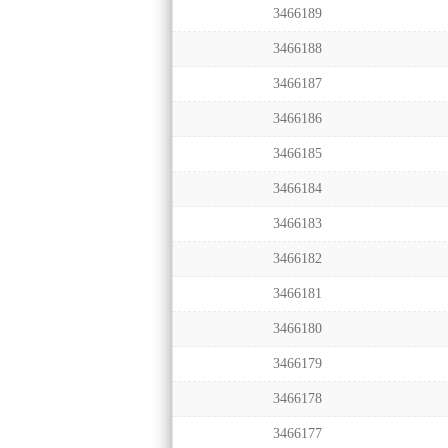
3466189
3466188
3466187
3466186
3466185
3466184
3466183
3466182
3466181
3466180
3466179
3466178
3466177