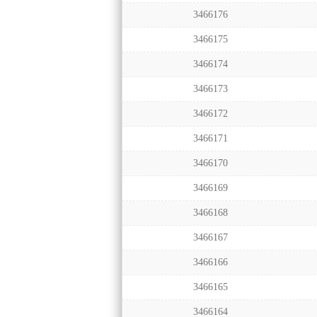
3466176
3466175
3466174
3466173
3466172
3466171
3466170
3466169
3466168
3466167
3466166
3466165
3466164