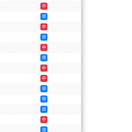
中
错
中
错
中
错
中
中
错
错
错
中
错