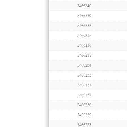
3466240
3466239
3466238
3466237
3466236
3466235
3466234
3466233
3466232
3466231
3466230
3466229
3466228