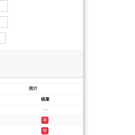
统计
结果
---
中
中