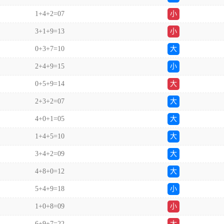
1+4+2=07
小
3+1+9=13
小
0+3+7=10
大
2+4+9=15
小
0+5+9=14
大
2+3+2=07
大
4+0+1=05
大
1+4+5=10
大
3+4+2=09
大
4+8+0=12
大
5+4+9=18
小
1+0+8=09
小
6+9+7=22
大