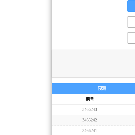
预测
期号
3466243
3466242
3466241