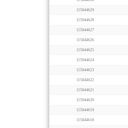
115044629
115044628
115044627
115044626
115044625
115044624
115044623
115044622
115044621
115044620
115044619
115044618