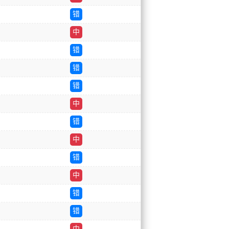
错
中
错
错
错
中
错
中
错
中
错
错
中