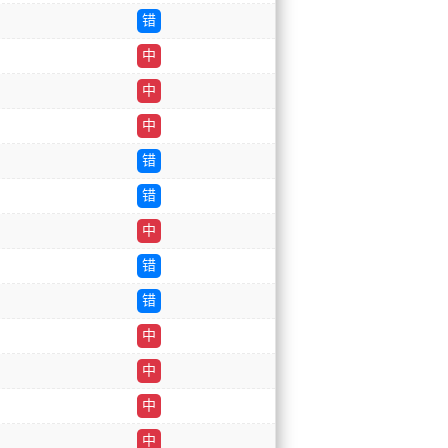
错
中
中
中
错
错
中
错
错
中
中
中
中