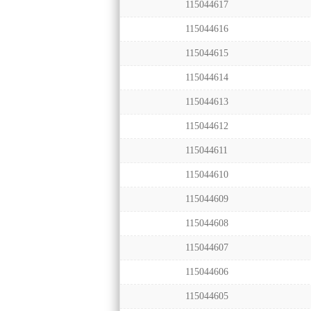
115044617
115044616
115044615
115044614
115044613
115044612
115044611
115044610
115044609
115044608
115044607
115044606
115044605