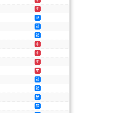
中
错
错
错
中
中
中
中
错
错
错
错