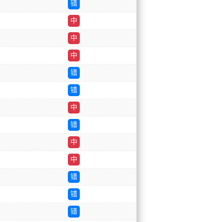
错
中
中
中
错
错
中
错
中
中
错
错
错