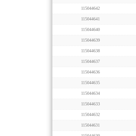
115044642
115044641
115044640
115044639
115044638
115044637
115044636
115044635
115044634
115044633
115044632
115044631
115044630