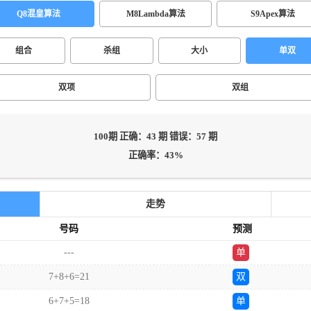
Q8混皇算法
M8Lambda算法
S9Apex算法
组合
杀组
大小
单双
双项
双组
100期 正确：43 期 错误：57 期
正确率：43%
走势
号码
预测
---
单
7+8+6=21
双
6+7+5=18
单