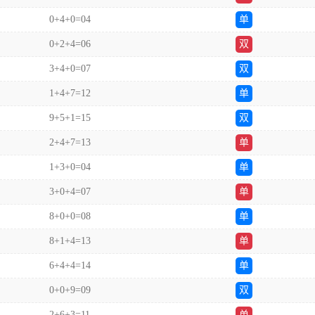
0+4+0=04
单
0+2+4=06
双
3+4+0=07
双
1+4+7=12
单
9+5+1=15
双
2+4+7=13
单
1+3+0=04
单
3+0+4=07
单
8+0+0=08
单
8+1+4=13
单
6+4+4=14
单
0+0+9=09
双
2+6+3=11
单