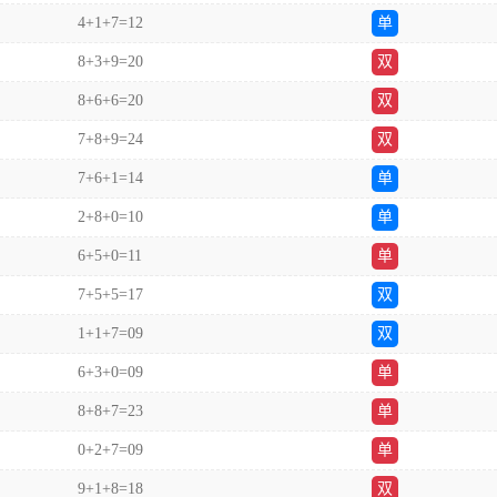
4+1+7=12
单
8+3+9=20
双
8+6+6=20
双
7+8+9=24
双
7+6+1=14
单
2+8+0=10
单
6+5+0=11
单
7+5+5=17
双
1+1+7=09
双
6+3+0=09
单
8+8+7=23
单
0+2+7=09
单
9+1+8=18
双