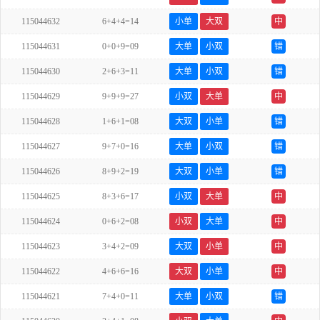
115044632
6+4+4=14
小单
大双
中
115044631
0+0+9=09
大单
小双
错
115044630
2+6+3=11
大单
小双
错
115044629
9+9+9=27
小双
大单
中
115044628
1+6+1=08
大双
小单
错
115044627
9+7+0=16
大单
小双
错
115044626
8+9+2=19
大双
小单
错
115044625
8+3+6=17
小双
大单
中
115044624
0+6+2=08
小双
大单
中
115044623
3+4+2=09
大双
小单
中
115044622
4+6+6=16
大双
小单
中
115044621
7+4+0=11
大单
小双
错