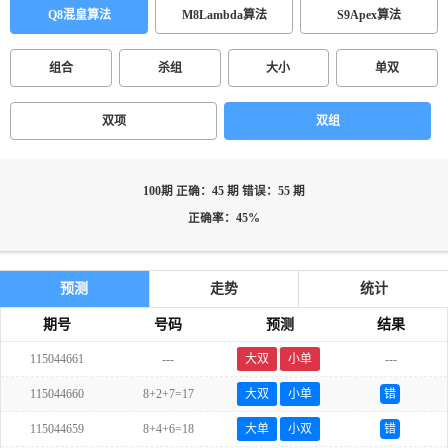
Q8混皇算法
M8Lambda算法
S9Apex算法
组合
杀组
大小
单双
双项
双组
100期 正确：45 期 错误：55 期
正确率：45%
预测
走势
统计
期号
号码
预测
结果
115044661
---
大双
小单
---
115044660
8+2+7=17
大双
小单
错
115044659
8+4+6=18
大单
小双
错