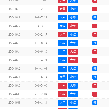
115044620
3+4+1=08
小双
大单
中
115044619
8+5+2=15
大单
小双
中
115044618
8+8+7=23
大双
小单
错
115044617
6+4+3=13
大双
小单
中
115044616
9+6+2=17
大单
小双
中
115044615
1+5+8=14
小双
大单
错
115044614
9+1+6=16
小单
大双
中
115044613
8+9+4=21
小双
大单
中
115044612
3+4+1=08
小单
大双
错
115044611
5+3+6=14
大单
小双
错
115044610
0+1+5=06
小双
大单
中
115044609
2+0+2=04
小双
大单
中
115044608
5+8+1=14
大单
小双
错