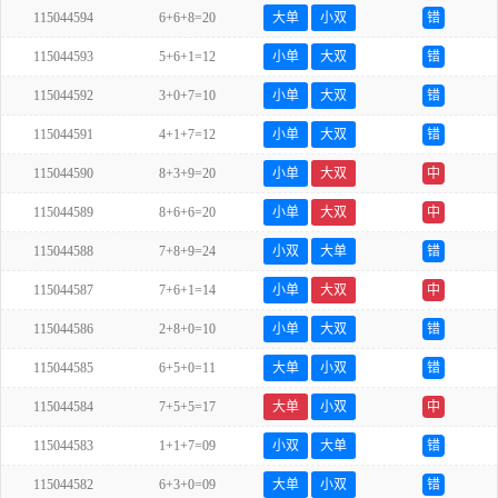
115044594
6+6+8=20
大单
小双
错
115044593
5+6+1=12
小单
大双
错
115044592
3+0+7=10
小单
大双
错
115044591
4+1+7=12
小单
大双
错
115044590
8+3+9=20
小单
大双
中
115044589
8+6+6=20
小单
大双
中
115044588
7+8+9=24
小双
大单
错
115044587
7+6+1=14
小单
大双
中
115044586
2+8+0=10
小单
大双
错
115044585
6+5+0=11
大单
小双
错
115044584
7+5+5=17
大单
小双
中
115044583
1+1+7=09
小双
大单
错
115044582
6+3+0=09
大单
小双
错