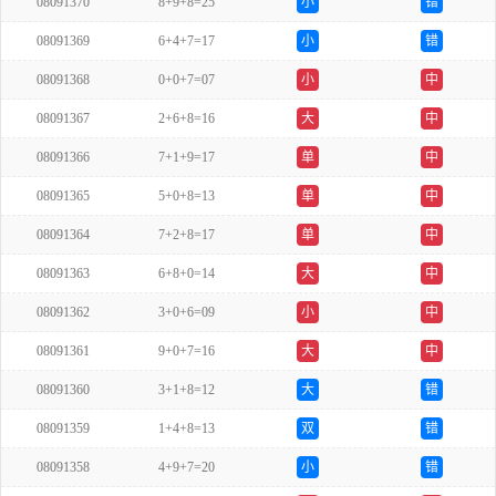
08091370
8+9+8=25
小
错
08091369
6+4+7=17
小
错
08091368
0+0+7=07
小
中
08091367
2+6+8=16
大
中
08091366
7+1+9=17
单
中
08091365
5+0+8=13
单
中
08091364
7+2+8=17
单
中
08091363
6+8+0=14
大
中
08091362
3+0+6=09
小
中
08091361
9+0+7=16
大
中
08091360
3+1+8=12
大
错
08091359
1+4+8=13
双
错
08091358
4+9+7=20
小
错