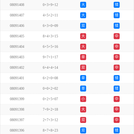
08091408
0+3+9=12
大
错
08091407
4+5+2=11
大
错
08091406
6+3+0=09
双
错
08091405
8+4+3=15
大
中
08091404
6+5+5=16
大
中
08091403
9+7+1=17
单
中
08091402
6+4+4=14
双
中
08091401
6+2+0=08
单
错
08091400
0+0+2=02
单
错
08091399
0+2+5=07
小
中
08091398
7+9+2=18
大
中
08091397
2+7+3=12
双
中
08091396
8+7+8=23
双
错