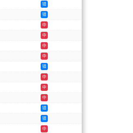
错
错
中
中
中
中
错
中
中
中
错
错
中