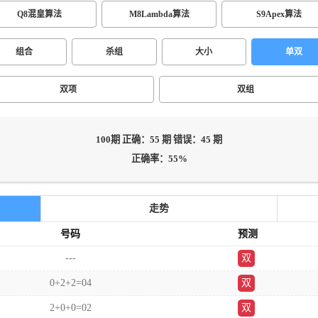
Q8混皇算法
M8Lambda算法
S9Apex算法
组合
杀组
大小
单双
双项
双组
100期 正确：55 期 错误：45 期
正确率：55%
走势
号码
预测
---
双
0+2+2=04
双
2+0+0=02
双