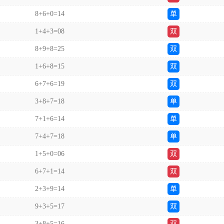
8+6+0=14
单
1+4+3=08
双
8+9+8=25
双
1+6+8=15
双
6+7+6=19
双
3+8+7=18
单
7+1+6=14
单
7+4+7=18
单
1+5+0=06
双
6+7+1=14
双
2+3+9=14
单
9+3+5=17
双
3+8+5=16
双