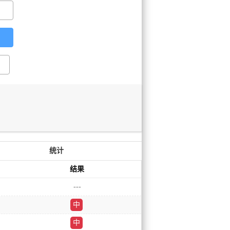
统计
结果
---
中
中