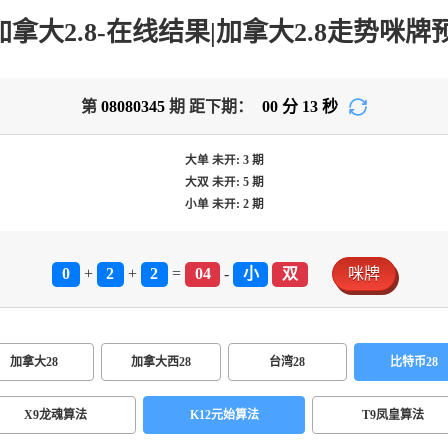
第
08080345
期 距下期：
00
分
13
秒
大单
未开:
3
期
大双
未开:
5
期
小单
未开:
2
期
0
+
2
+
2
=
04
-
小
双
咪牌
加拿大28
加拿大西28
台湾28
比特币28
X9龙魂算法
K12元始算法
T9凤皇算法