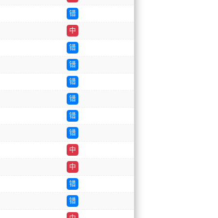
错
中
错
错
错
错
错
错
中
中
错
错
中