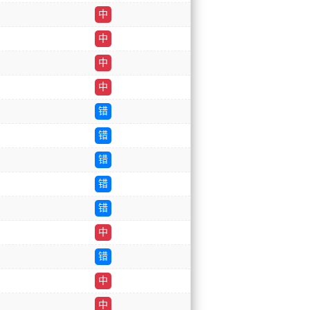
中
中
中
中
错
错
错
错
错
中
错
中
中