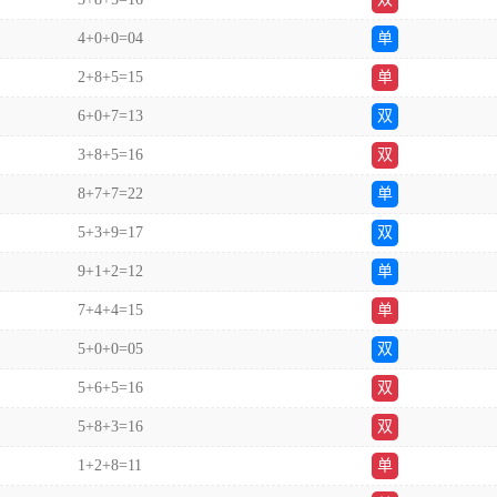
4+0+0=04
单
2+8+5=15
单
6+0+7=13
双
3+8+5=16
双
8+7+7=22
单
5+3+9=17
双
9+1+2=12
单
7+4+4=15
单
5+0+0=05
双
5+6+5=16
双
5+8+3=16
双
1+2+8=11
单