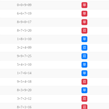
0+0+9=09
单
6+6+7=19
单
8+9+0=17
单
8+7+5=20
双
1+8+1=10
单
3+2+4=09
双
9+9+7=25
双
5+4+1=10
单
1+7+6=14
单
9+5+4=18
双
8+3+9=20
单
3+7+2=12
双
8+7+1=16
双