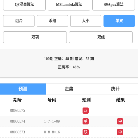
Q8混皇算法
M8Lambda算法
S9Apex算法
组合
杀组
大小
单双
双项
双组
100期 正确：48 期 错误：52 期
正确率：48%
预测
走势
统计
期号
号码
预测
结果
08080575
---
双
---
08080574
1+7+1=09
单
中
08080573
0+8+8=16
双
中