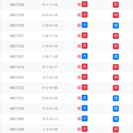
小
08071020
8+1+7=16
殺
中
双
小
08071019
6+9+4=19
殺
中
双
小
08071018
2+8+0=10
殺
错
双
小
08071017
1+6+7=14
殺
中
双
大
08071016
1+0+9=10
殺
中
单
大
08071015
3+8+7=18
殺
错
双
大
08071014
8+1+8=17
殺
中
双
小
08071013
3+5+8=16
殺
中
双
小
08071012
0+2+6=08
殺
中
单
大
08071011
8+6+6=20
殺
错
双
大
08071010
9+3+6=18
殺
错
双
小
08071009
6+3+4=13
殺
错
单
小
08071008
1+3+0=04
殺
中