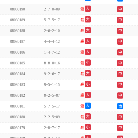
双
大
08080190
2+7+0=09
殺
中
双
大
08080189
5+7+5=17
殺
中
双
大
08080188
2+6+2=10
殺
中
单
大
08080187
4+4+4=12
殺
中
双
大
08080186
1+4+7=12
殺
中
双
小
08080185
8+8+0=16
殺
中
单
大
08080184
9+2+6=17
殺
中
双
小
08080183
9+5+1=15
殺
中
双
大
08080182
0+2+5=07
殺
中
单
大
08080181
5+7+5=17
殺
错
单
大
08080180
2+2+5=09
殺
中
双
小
08080179
2+8+7=17
殺
中
双