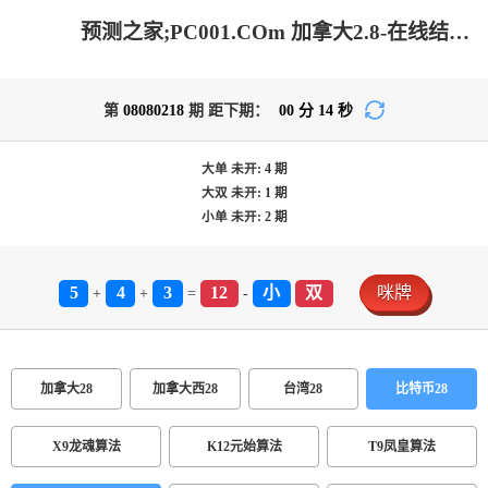
预测之家;PC001.COm 加拿大2.8-在线结果|加拿大2.8走势咪牌预测|加拿大pc2.8预测-在线预测|加拿大2.8 PC查询结果预测|PC结果查询_专注研究在线_加拿大2.8 PC查询结果预测走势_官方数据!
第
08080218
期 距下期：
00
分
14
秒
大单
未开:
4
期
大双
未开:
1
期
小单
未开:
2
期
5
4
3
12
小
双
咪牌
+
+
=
-
加拿大28
加拿大西28
台湾28
比特币28
X9龙魂算法
K12元始算法
T9凤皇算法