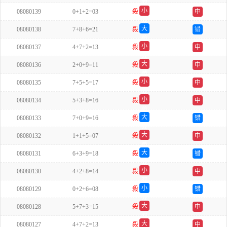
双
小
08080139
0+1+2=03
殺
中
双
大
08080138
7+8+6=21
殺
错
单
小
08080137
4+7+2=13
殺
中
双
大
08080136
2+0+9=11
殺
中
单
小
08080135
7+5+5=17
殺
中
双
小
08080134
5+3+8=16
殺
中
单
大
08080133
7+0+9=16
殺
错
双
大
08080132
1+1+5=07
殺
中
单
大
08080131
6+3+9=18
殺
错
双
小
08080130
4+2+8=14
殺
中
双
小
08080129
0+2+6=08
殺
错
双
大
08080128
5+7+3=15
殺
中
双
大
08080127
4+7+2=13
殺
中