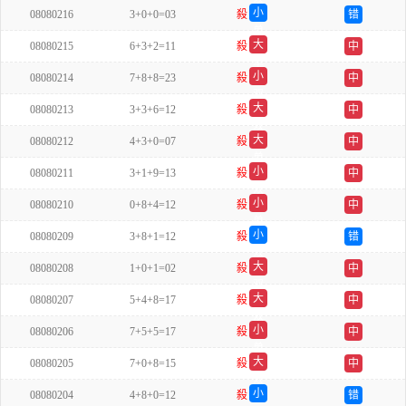
小
08080216
3+0+0=03
殺
错
单
大
08080215
6+3+2=11
殺
中
单
小
08080214
7+8+8=23
殺
中
双
大
08080213
3+3+6=12
殺
中
双
大
08080212
4+3+0=07
殺
中
单
小
08080211
3+1+9=13
殺
中
双
小
08080210
0+8+4=12
殺
中
单
小
08080209
3+8+1=12
殺
错
双
大
08080208
1+0+1=02
殺
中
双
大
08080207
5+4+8=17
殺
中
双
小
08080206
7+5+5=17
殺
中
单
大
08080205
7+0+8=15
殺
中
双
小
08080204
4+8+0=12
殺
错