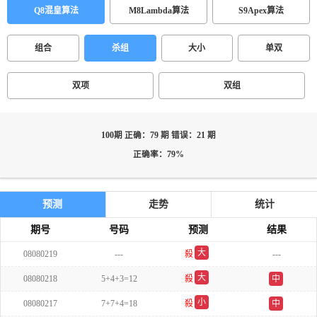
Q8混皇算法
M8Lambda算法
S9Apex算法
组合
杀组
大小
单双
双项
双组
100期 正确：79 期 错误：21 期
正确率：79%
预测
走势
统计
期号
号码
预测
结果
大
08080219
---
殺
---
单
大
08080218
5+4+3=12
殺
中
双
小
08080217
7+7+4=18
殺
中
双