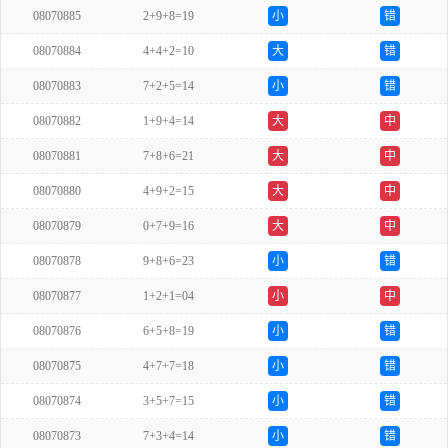
08070885
2+9+8=19
小
错
08070884
4+4+2=10
大
错
08070883
7+2+5=14
小
错
08070882
1+9+4=14
大
中
08070881
7+8+6=21
大
中
08070880
4+9+2=15
大
中
08070879
0+7+9=16
大
中
08070878
9+8+6=23
小
错
08070877
1+2+1=04
小
中
08070876
6+5+8=19
小
错
08070875
4+7+7=18
小
错
08070874
3+5+7=15
小
错
08070873
7+3+4=14
小
错