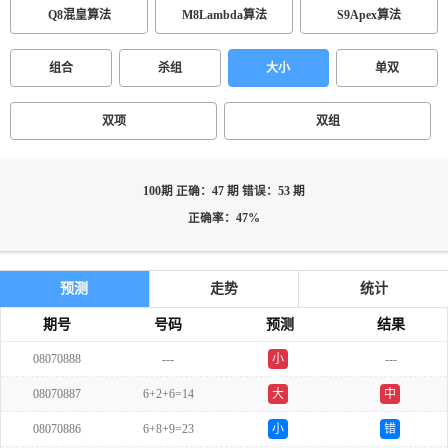
Q8混皇算法
M8Lambda算法
S9Apex算法
组合
杀组
大小
单双
双项
双组
100期 正确：47 期 错误：53 期
正确率：47%
预测
走势
统计
期号
号码
预测
结果
08070888
---
小
---
双
08070887
6+2+6=14
大
中
08070886
6+8+9=23
小
错