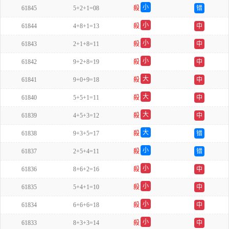
小
61845
5+2+1=08
殺
错
双
小
61844
4+8+1=13
殺
中
双
小
61843
2+1+8=11
殺
中
双
小
61842
9+2+8=19
殺
中
双
大
61841
9+0+9=18
殺
中
单
大
61840
5+5+1=11
殺
中
单
大
61839
4+5+3=12
殺
中
双
大
61838
9+3+5=17
殺
错
单
小
61837
2+5+4=11
殺
错
单
小
61836
8+6+2=16
殺
中
单
小
61835
5+4+1=10
殺
中
单
小
61834
6+6+6=18
殺
中
双
小
61833
8+3+3=14
殺
中