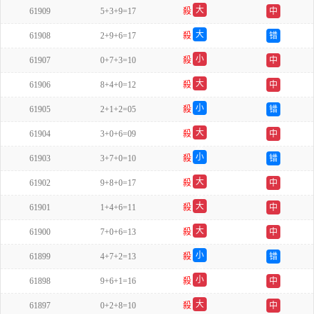
大
61909
5+3+9=17
殺
中
双
大
61908
2+9+6=17
殺
错
单
小
61907
0+7+3=10
殺
中
单
大
61906
8+4+0=12
殺
中
双
小
61905
2+1+2=05
殺
错
单
大
61904
3+0+6=09
殺
中
双
小
61903
3+7+0=10
殺
错
双
大
61902
9+8+0=17
殺
中
双
大
61901
1+4+6=11
殺
中
双
大
61900
7+0+6=13
殺
中
单
小
61899
4+7+2=13
殺
错
单
小
61898
9+6+1=16
殺
中
双
大
61897
0+2+8=10
殺
中