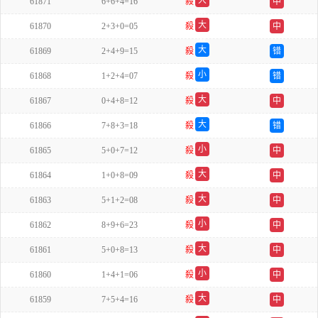
大
61871
6+6+4=16
殺
中
单
大
61870
2+3+0=05
殺
中
双
大
61869
2+4+9=15
殺
错
单
小
61868
1+2+4=07
殺
错
单
大
61867
0+4+8=12
殺
中
单
大
61866
7+8+3=18
殺
错
双
小
61865
5+0+7=12
殺
中
单
大
61864
1+0+8=09
殺
中
单
大
61863
5+1+2=08
殺
中
双
小
61862
8+9+6=23
殺
中
双
大
61861
5+0+8=13
殺
中
单
小
61860
1+4+1=06
殺
中
单
大
61859
7+5+4=16
殺
中
单