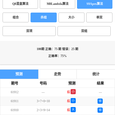
Q8混皇算法
M8Lambda算法
S9Apex算法
组合
杀组
大小
单双
双项
双组
100期 正确：75 期 错误：25 期
正确率：75%
预测
走势
统计
期号
号码
预测
结果
小
61912
---
殺
---
双
小
61911
3+7+0=10
殺
错
双
大
61910
2+3+9=14
殺
错
双