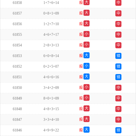
大
61858
1+7+6=14
殺
中
单
大
61857
0+8+1=09
殺
中
单
大
61856
1+2+7=10
殺
中
双
小
61855
4+6+7=17
殺
中
双
小
61854
2+8+3=13
殺
中
双
大
61853
6+0+8=14
殺
错
双
小
61852
0+2+5=07
殺
错
单
大
61851
4+6+6=16
殺
错
双
小
61850
3+4+2=09
殺
中
双
小
61849
8+0+1=09
殺
中
双
大
61848
4+8+3=15
殺
中
双
大
61847
3+3+4=10
殺
中
单
大
61846
4+9+9=22
殺
错
双