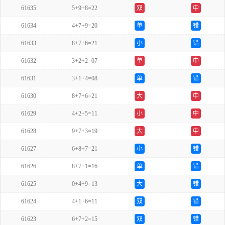
61635
5+9+8=22
双
中
61634
4+7+9=20
单
错
61633
8+7+6=21
小
错
61632
3+2+2=07
单
中
61631
3+1+4=08
单
错
61630
8+7+6=21
大
中
61629
4+2+5=11
小
中
61628
9+7+3=19
大
中
61627
6+8+7=21
小
错
61626
8+7+1=16
单
错
61625
0+4+9=13
大
错
61624
4+1+6=11
双
错
61623
6+7+2=15
双
错