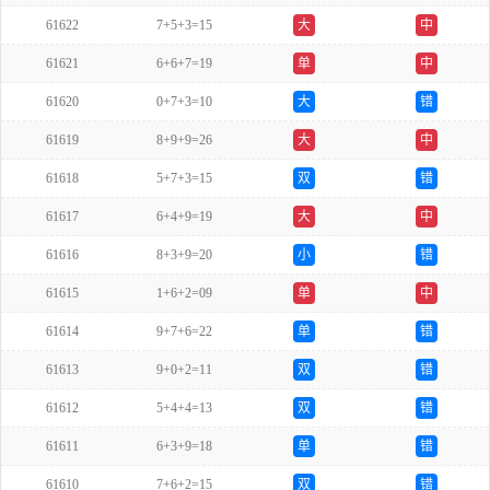
61622
7+5+3=15
大
中
61621
6+6+7=19
单
中
61620
0+7+3=10
大
错
61619
8+9+9=26
大
中
61618
5+7+3=15
双
错
61617
6+4+9=19
大
中
61616
8+3+9=20
小
错
61615
1+6+2=09
单
中
61614
9+7+6=22
单
错
61613
9+0+2=11
双
错
61612
5+4+4=13
双
错
61611
6+3+9=18
单
错
61610
7+6+2=15
双
错