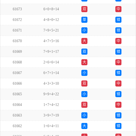
61673
6+0+8=14
双
中
61672
4+8+0=12
单
错
61671
7+9+5=21
小
错
61670
4+7+5=16
大
中
61669
7+9+1=17
双
错
61668
2+6+6=14
大
中
61667
6+7+1=14
小
错
61666
4+3+3=10
双
中
61665
9+9+4=22
小
错
61664
1+7+4=12
双
中
61663
3+9+7=19
小
错
61662
1+6+4=11
大
错