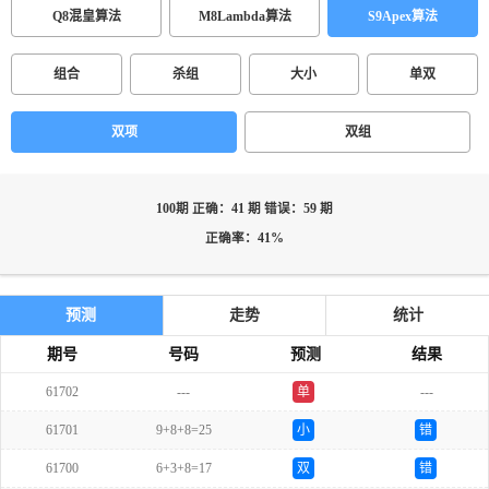
Q8混皇算法
M8Lambda算法
S9Apex算法
组合
杀组
大小
单双
双项
双组
100期 正确：41 期 错误：59 期
正确率：41%
预测
走势
统计
期号
号码
预测
结果
61702
---
单
---
61701
9+8+8=25
小
错
61700
6+3+8=17
双
错