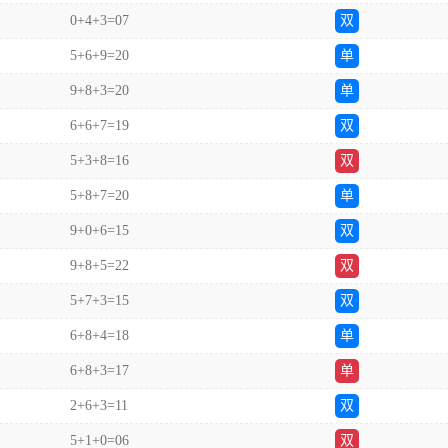
0+4+3=07
双
5+6+9=20
单
9+8+3=20
单
6+6+7=19
双
5+3+8=16
双
5+8+7=20
单
9+0+6=15
双
9+8+5=22
双
5+7+3=15
双
6+8+4=18
单
6+8+3=17
单
2+6+3=11
双
5+1+0=06
双