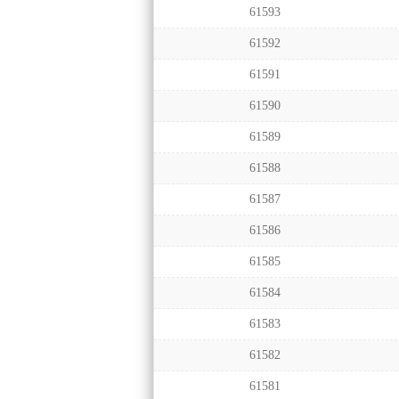
61593
61592
61591
61590
61589
61588
61587
61586
61585
61584
61583
61582
61581