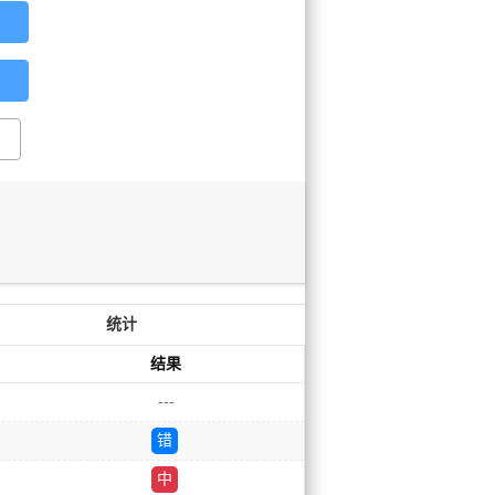
统计
结果
---
错
中