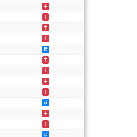
中
中
中
中
错
中
中
中
中
错
中
中
错