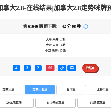
第
61646
期 距下期：
42
分
08
秒
大单
未开:
1
期
大双
未开:
3
期
小双
未开:
15
期
4
+
3
+
2
=
09
-
小
单
咪牌
加拿大28
加拿大西28
台湾28
比特币28
X9龙魂算法
K12元始算法
T9凤皇算法