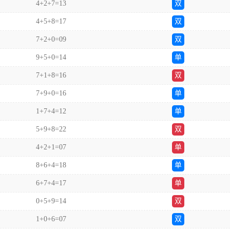
4+2+7=13
双
4+5+8=17
双
7+2+0=09
双
9+5+0=14
单
7+1+8=16
双
7+9+0=16
单
1+7+4=12
单
5+9+8=22
双
4+2+1=07
单
8+6+4=18
单
6+7+4=17
单
0+5+9=14
双
1+0+6=07
双