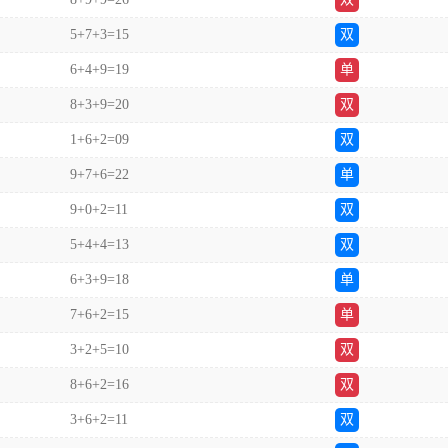
5+7+3=15
双
6+4+9=19
单
8+3+9=20
双
1+6+2=09
双
9+7+6=22
单
9+0+2=11
双
5+4+4=13
双
6+3+9=18
单
7+6+2=15
单
3+2+5=10
双
8+6+2=16
双
3+6+2=11
双