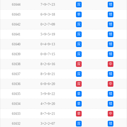
61644
7+9+7=23
双
错
61643
6+9+3=18
单
错
61642
0+2+7=09
双
错
61641
5+9+5=19
双
错
61640
0+4+9=13
双
错
61639
0+8+7=15
双
错
61638
8+2+6=16
双
中
61637
8+5+8=21
双
错
61636
6+8+6=20
双
中
61635
5+9+8=22
单
错
61634
4+7+9=20
单
错
61633
8+7+6=21
单
中
61632
3+2+2=07
双
错