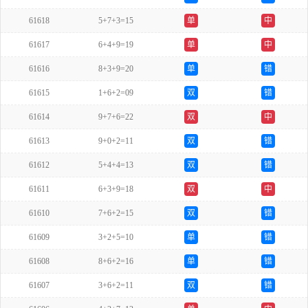
61618
5+7+3=15
单
中
61617
6+4+9=19
单
中
61616
8+3+9=20
单
错
61615
1+6+2=09
双
错
61614
9+7+6=22
双
中
61613
9+0+2=11
双
错
61612
5+4+4=13
双
错
61611
6+3+9=18
双
中
61610
7+6+2=15
双
错
61609
3+2+5=10
单
错
61608
8+6+2=16
单
错
61607
3+6+2=11
双
错