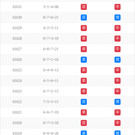
61631
3+1+4=08
双
中
61630
8+7+6=21
双
错
61629
4+2+5=11
单
中
61628
9+7+3=19
单
中
61627
6+8+7=21
单
中
61626
8+7+1=16
单
错
61625
0+4+9=13
单
中
61624
4+1+6=11
单
中
61623
6+7+2=15
单
中
61622
7+5+3=15
双
错
61621
6+6+7=19
单
中
61620
0+7+3=10
双
中
61619
8+9+9=26
单
错