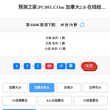
预测之家;PC001.COm 加拿大2.8-在线结果|加拿大2.8走势咪牌预测|加拿大pc2.8预测-在线预测|加拿大2.8 PC查询结果预测|PC结果查询_专注研究在线_加拿大2.8 PC查询结果预测走势_官方数据!
第
61646
期 距下期：
49
分
59
秒
大单
未开:
1
期
大双
未开:
3
期
小双
未开:
15
期
4
3
2
09
小
单
咪牌
+
+
=
-
加拿大28
加拿大西28
台湾28
比特币28
X9龙魂算法
K12元始算法
T9凤皇算法