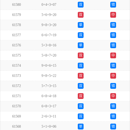
61580
0+4+3=07
双
错
61579
5+6+9=20
双
中
61578
9+8+3=20
单
错
61577
6+6+7=19
双
错
61576
5+3+8=16
单
错
61575
5+8+7=20
双
中
61574
9+0+6=15
双
错
61573
9+8+5=22
双
中
61572
5+7+3=15
双
错
61571
6+8+4=18
双
中
61570
6+8+3=17
双
错
61569
2+6+3=11
双
错
61568
5+1+0=06
单
错