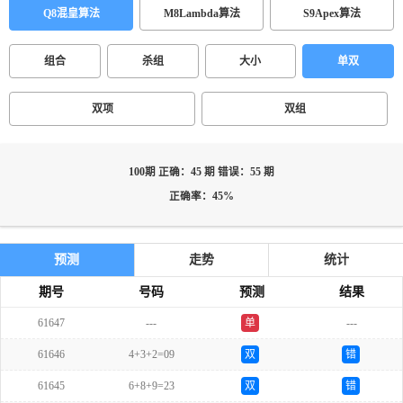
Q8混皇算法
M8Lambda算法
S9Apex算法
组合
杀组
大小
单双
双项
双组
100期 正确：45 期 错误：55 期
正确率：45%
预测
走势
统计
期号
号码
预测
结果
61647
---
单
---
61646
4+3+2=09
双
错
61645
6+8+9=23
双
错