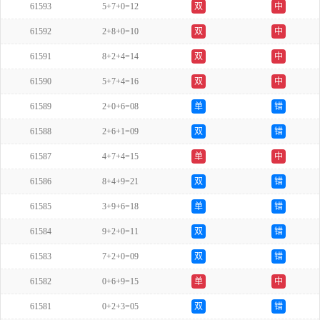
61593
5+7+0=12
双
中
61592
2+8+0=10
双
中
61591
8+2+4=14
双
中
61590
5+7+4=16
双
中
61589
2+0+6=08
单
错
61588
2+6+1=09
双
错
61587
4+7+4=15
单
中
61586
8+4+9=21
双
错
61585
3+9+6=18
单
错
61584
9+2+0=11
双
错
61583
7+2+0=09
双
错
61582
0+6+9=15
单
中
61581
0+2+3=05
双
错