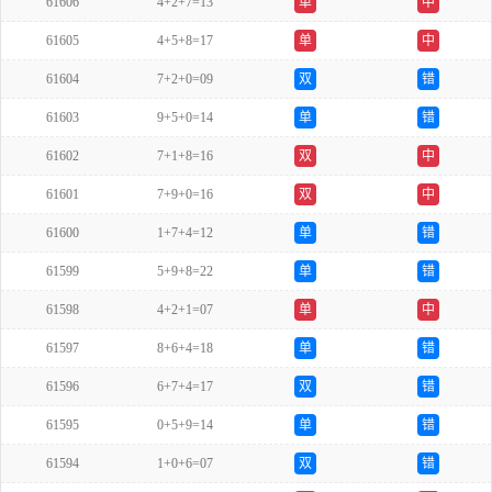
61606
4+2+7=13
单
中
61605
4+5+8=17
单
中
61604
7+2+0=09
双
错
61603
9+5+0=14
单
错
61602
7+1+8=16
双
中
61601
7+9+0=16
双
中
61600
1+7+4=12
单
错
61599
5+9+8=22
单
错
61598
4+2+1=07
单
中
61597
8+6+4=18
单
错
61596
6+7+4=17
双
错
61595
0+5+9=14
单
错
61594
1+0+6=07
双
错