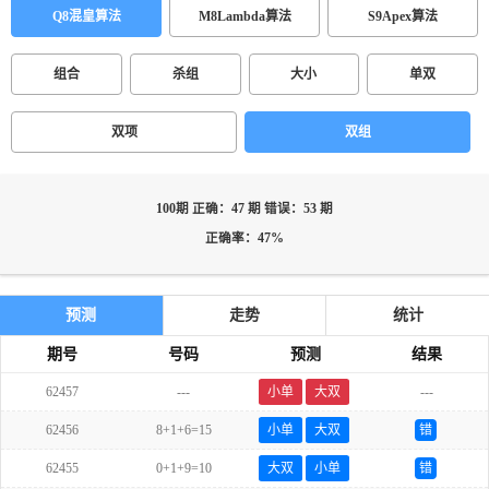
Q8混皇算法
M8Lambda算法
S9Apex算法
组合
杀组
大小
单双
双项
双组
100期 正确：47 期 错误：53 期
正确率：47%
预测
走势
统计
期号
号码
预测
结果
62457
---
小单
大双
---
62456
8+1+6=15
小单
大双
错
62455
0+1+9=10
大双
小单
错