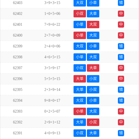
62403
3+9+3=15
大双
小单
错
62402
1+0+5=06
小双
大单
中
62401
7+9+6=22
小单
大双
中
62400
2+7+0=09
小单
大双
中
62399
2+4+0=06
大双
小单
错
62398
4+6+5=15
小单
大双
错
62397
3+5+9=17
小双
大单
中
62396
5+5+5=15
大单
小双
中
62395
2+3+9=14
大单
小双
错
62394
9+8+0=17
大双
小单
错
62393
0+2+5=07
小单
大双
中
62392
2+9+1=12
大单
小双
中
62391
4+0+9=13
小双
大单
错