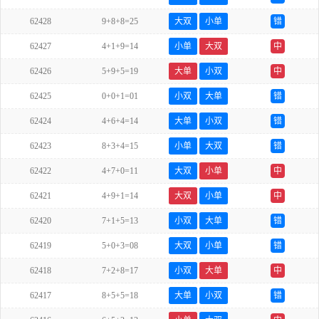
62428
9+8+8=25
大双
小单
错
62427
4+1+9=14
小单
大双
中
62426
5+9+5=19
大单
小双
中
62425
0+0+1=01
小双
大单
错
62424
4+6+4=14
大单
小双
错
62423
8+3+4=15
小单
大双
错
62422
4+7+0=11
大双
小单
中
62421
4+9+1=14
大双
小单
中
62420
7+1+5=13
小双
大单
错
62419
5+0+3=08
大双
小单
错
62418
7+2+8=17
小双
大单
中
62417
8+5+5=18
大单
小双
错