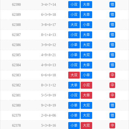
62390
3+4+7=14
小双
大单
错
62389
6+3+9=18
小双
大单
错
62388
3+8+6=17
大双
小单
错
62387
8+1+4=13
小双
大单
错
62386
3+9+0=12
小单
大双
错
62385
4+9+8=21
小单
大双
错
62384
4+9+0=13
小双
大单
错
62383
6+6+6=18
大双
小单
中
62382
8+3+1=12
大单
小双
中
62381
5+5+9=19
小双
大单
中
62380
9+2+8=19
小单
大双
错
62379
2+0+4=06
小单
大双
错
62378
5+3+8=16
小单
大双
中