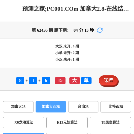
预测之家;PC001.COm 加拿大2.8-在线结果|加拿大2.8走势咪牌预测|加拿大pc2.8预测-在线预测|加拿大2.8 PC查询结果预测|PC结果查询_专注研究在线_加拿大2.8 PC查询结果预测走势_官方数据!
第
62456
期 距下期：
04
分
13
秒
大双
未开:
4
期
小单
未开:
2
期
小双
未开:
1
期
8
1
6
15
大
单
咪牌
+
+
=
-
加拿大28
加拿大西28
台湾28
比特币28
X9龙魂算法
K12元始算法
T9凤皇算法