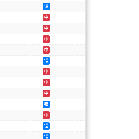
错
中
中
中
中
错
中
中
中
错
中
错
错