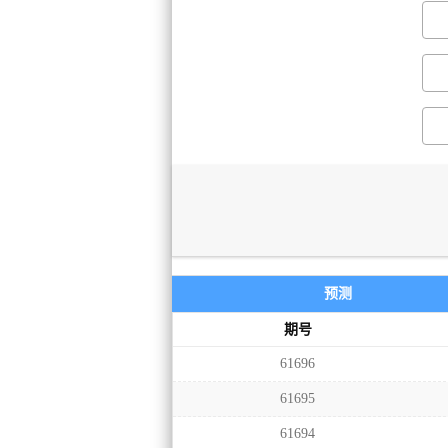
预测
期号
61696
61695
61694