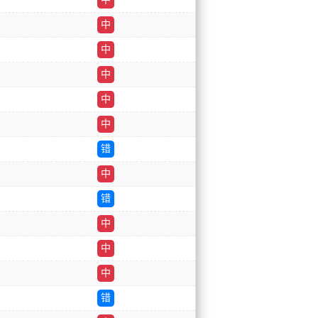
中
中
中
中
中
错
中
错
中
中
中
错