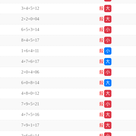
双
3+4+5=12
殺
大
双
2+2+0=04
殺
大
双
6+5+3=14
殺
小
单
8+4+5=17
殺
小
双
1+6+4=11
殺
小
单
4+7+6=17
殺
大
单
2+0+4=06
殺
小
单
6+0+8=14
殺
大
双
4+8+0=12
殺
大
双
7+9+5=21
殺
小
双
4+7+5=16
殺
大
单
7+9+1=17
殺
大
双
2+6+6=14
殺
小