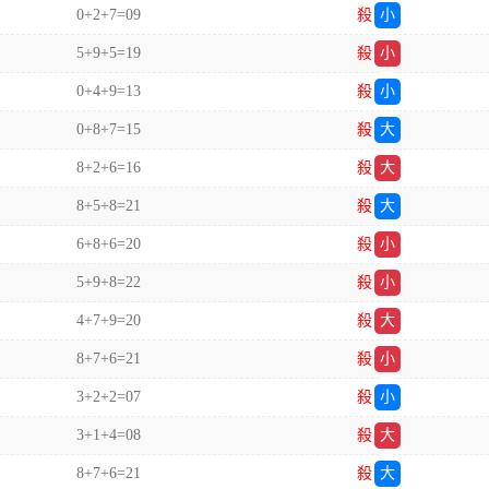
双
0+2+7=09
殺
小
单
5+9+5=19
殺
小
双
0+4+9=13
殺
小
单
0+8+7=15
殺
大
单
8+2+6=16
殺
大
单
8+5+8=21
殺
大
单
6+8+6=20
殺
小
双
5+9+8=22
殺
小
单
4+7+9=20
殺
大
单
8+7+6=21
殺
小
双
3+2+2=07
殺
小
单
3+1+4=08
殺
大
双
8+7+6=21
殺
大