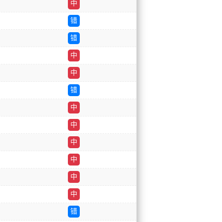
中
错
错
中
中
错
中
中
中
中
中
中
错