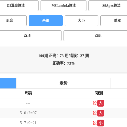
Q8混皇算法
M8Lambda算法
S9Apex算法
组合
杀组
大小
单双
双项
双组
100期 正确：73 期 错误：27 期
正确率：73%
走势
号码
预测
---
殺
大
单
5+0+2=07
殺
大
单
5+7+9=21
殺
小