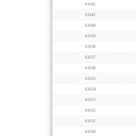
61642
61641
61640
61639
61638
61637
61636
61635
61634
61633
61632
61631
61630