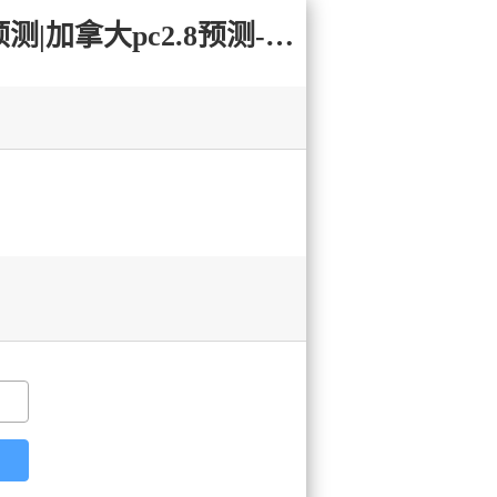
预测之家;PC001.COm 加拿大2.8-在线结果|加拿大2.8走势咪牌预测|加拿大pc2.8预测-在线预测|加拿大2.8 PC查询结果预测|PC结果查询_专注研究在线_加拿大2.8 PC查询结果预测走势_官方数据!