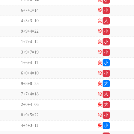
单
6+7+1=14
殺
小
单
4+3+3=10
殺
大
双
9+9+4=22
殺
小
单
1+7+4=12
殺
小
单
3+9+7=19
殺
小
双
1+6+4=11
殺
小
单
6+0+4=10
殺
小
单
9+8+8=25
殺
大
单
7+7+4=18
殺
大
单
2+0+4=06
殺
大
双
8+9+5=22
殺
小
双
4+4+3=11
殺
小
单