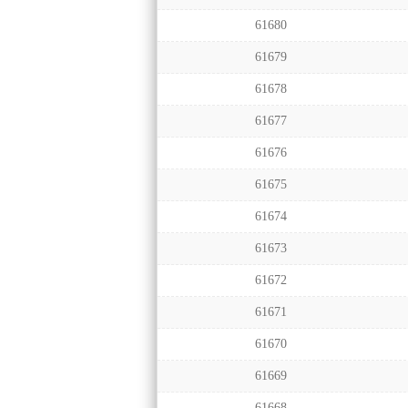
61680
61679
61678
61677
61676
61675
61674
61673
61672
61671
61670
61669
61668