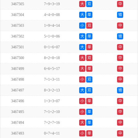
3467505
7+9+3=19
大
双
中
3467504
4+4+0=08
大
单
错
3467503
1+9+4=14
小
双
中
3467502
5+1+0=06
大
单
错
3467501
0+1+6=07
大
单
中
3467500
8+2+8=18
大
双
中
3467499
6+6+5=17
大
单
中
3467498
7+1+3=11
小
双
中
3467497
8+3+2=13
大
双
错
3467496
1+3+3=07
小
单
中
3467495
7+1+2=10
小
单
中
3467494
7+2+7=16
大
单
中
3467493
0+7+4=11
小
单
中