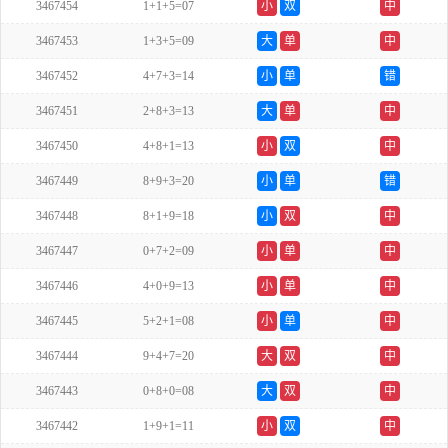
3467454
1+1+5=07
小
双
中
3467453
1+3+5=09
大
单
中
3467452
4+7+3=14
小
单
错
3467451
2+8+3=13
大
单
中
3467450
4+8+1=13
小
双
中
3467449
8+9+3=20
小
单
错
3467448
8+1+9=18
小
双
中
3467447
0+7+2=09
小
单
中
3467446
4+0+9=13
小
单
中
3467445
5+2+1=08
小
单
中
3467444
9+4+7=20
大
双
中
3467443
0+8+0=08
大
双
中
3467442
1+9+1=11
小
双
中