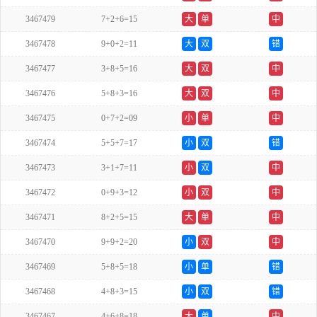
3467479
7+2+6=15
大
单
中
3467478
9+0+2=11
大
双
错
3467477
3+8+5=16
大
双
中
3467476
5+8+3=16
大
双
中
3467475
0+7+2=09
小
单
中
3467474
5+5+7=17
小
双
错
3467473
3+1+7=11
小
双
中
3467472
0+9+3=12
小
双
中
3467471
8+2+5=15
大
单
中
3467470
9+9+2=20
小
双
中
3467469
5+8+5=18
小
单
错
3467468
4+8+3=15
小
双
错
3467467
4+6+8=18
大
单
中