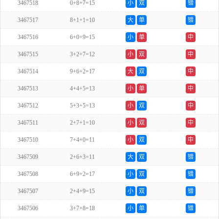
3467518
0+8+7=15
小
双
错
3467517
8+1+1=10
大
单
错
3467516
6+0+9=15
小
单
中
3467515
3+2+7=12
小
双
中
3467514
9+6+2=17
大
双
中
3467513
4+4+5=13
小
单
中
3467512
5+3+5=13
小
双
中
3467511
2+7+1=10
小
双
中
3467510
7+4+0=11
小
双
中
3467509
2+6+3=11
大
双
错
3467508
6+9+2=17
小
双
错
3467507
2+4+9=15
小
双
错
3467506
3+7+8=18
小
单
错