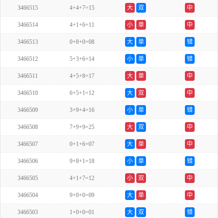
3466515
4+4+7=15
大
双
中
3466514
4+1+6=11
小
单
中
3466513
0+8+0=08
大
单
错
3466512
5+3+6=14
小
单
错
3466511
4+5+8=17
大
单
中
3466510
6+5+1=12
大
双
中
3466509
3+9+4=16
小
单
错
3466508
7+9+9=25
大
双
中
3466507
0+1+6=07
大
单
中
3466506
9+8+1=18
小
单
错
3466505
4+1+7=12
小
双
中
3466504
9+0+0=09
大
单
中
3466503
1+0+0=01
大
双
错