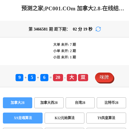
预测之家;PC001.COm 加拿大2.8-在线结果|加拿大2.8走势咪牌预测|加拿大pc2.8预测-在线预测|加拿大2.8 PC查询结果预测|PC结果查询_专注研究在线_加拿大2.8 PC查询结果预测走势_官方数据!
第
3466581
期 距下期：
02
分
19
秒
大单
未开:
7
期
小单
未开:
2
期
小双
未开:
1
期
9
5
6
20
大
双
咪牌
+
+
=
-
加拿大28
加拿大西28
台湾28
比特币28
X9龙魂算法
K12元始算法
T9凤皇算法