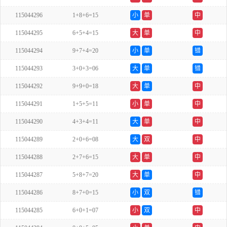
115044296
1+8+6=15
小
单
中
115044295
6+5+4=15
大
单
中
115044294
9+7+4=20
小
单
错
115044293
3+0+3=06
大
单
错
115044292
9+9+0=18
大
单
中
115044291
1+5+5=11
小
单
中
115044290
4+3+4=11
大
单
中
115044289
2+0+6=08
大
双
中
115044288
2+7+6=15
大
单
中
115044287
5+8+7=20
大
单
中
115044286
8+7+0=15
小
双
错
115044285
6+0+1=07
小
双
中