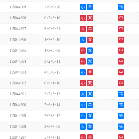
115044309
2+9+9=20
小
单
错
115044308
0+7+3=10
小
双
中
115044307
6+9+6=21
大
单
中
115044306
1+7+2=10
大
双
中
115044305
1+3+5=09
小
双
中
115044304
3+2+6=11
小
双
中
115044303
4+5+6=15
小
单
中
115044302
0+9+1=10
小
双
中
115044301
3+7+3=13
大
双
错
115044300
7+6+1=14
小
单
错
115044299
7+2+8=17
小
双
错
115044298
2+0+7=09
大
双
错
115044297
5+4+4=13
小
单
中