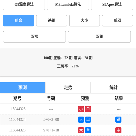
Q8混皇算法
M8Lambda算法
S9Apex算法
组合
杀组
大小
单双
双项
双组
100期 正确：72 期 错误：28 期
正确率：72%
预测
走势
统计
期号
号码
预测
结果
115044325
---
小
单
---
115044324
5+0+3=08
大
单
错
115044323
9+8+1=18
大
单
中