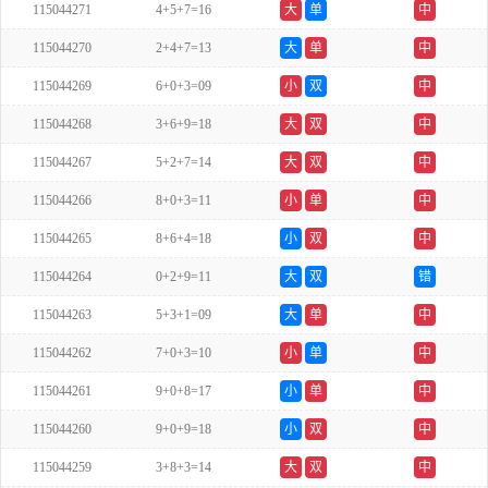
115044271
4+5+7=16
大
单
中
115044270
2+4+7=13
大
单
中
115044269
6+0+3=09
小
双
中
115044268
3+6+9=18
大
双
中
115044267
5+2+7=14
大
双
中
115044266
8+0+3=11
小
单
中
115044265
8+6+4=18
小
双
中
115044264
0+2+9=11
大
双
错
115044263
5+3+1=09
大
单
中
115044262
7+0+3=10
小
单
中
115044261
9+0+8=17
小
单
中
115044260
9+0+9=18
小
双
中
115044259
3+8+3=14
大
双
中