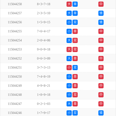
115044258
8+3+7=18
大
单
中
115044257
2+3+5=10
大
单
错
115044256
1+5+9=15
小
双
错
115044255
7+6+4=17
小
单
中
115044254
2+0+4=06
大
双
中
115044253
9+0+9=18
大
双
中
115044252
0+6+3=09
大
单
中
115044251
3+7+3=13
小
双
中
115044250
7+4+8=19
小
单
中
115044249
4+9+8=21
小
单
中
115044248
1+8+9=18
小
双
中
115044247
0+2+1=03
大
单
中
115044246
1+7+9=17
小
双
错