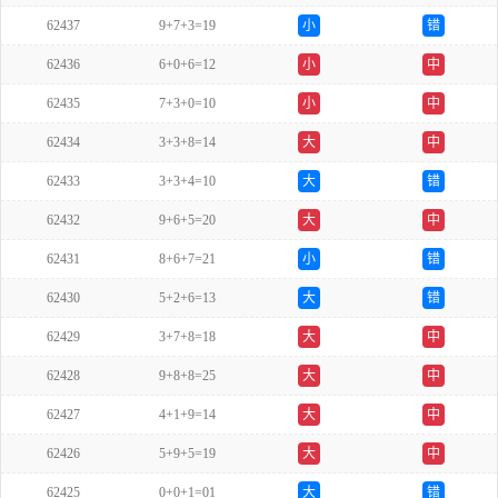
62437
9+7+3=19
小
错
62436
6+0+6=12
小
中
62435
7+3+0=10
小
中
62434
3+3+8=14
大
中
62433
3+3+4=10
大
错
62432
9+6+5=20
大
中
62431
8+6+7=21
小
错
62430
5+2+6=13
大
错
62429
3+7+8=18
大
中
62428
9+8+8=25
大
中
62427
4+1+9=14
大
中
62426
5+9+5=19
大
中
62425
0+0+1=01
大
错