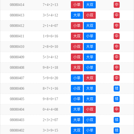
08080414
7+4+2=13
小单
大双
中
08080413
3+5+4=12
大单
小双
中
08080412
2+1+4=07
小单
大双
中
08080411
1+9+6=16
大双
小单
中
08080410
2+8+0=10
小双
大单
中
08080409
5+3+4=12
小双
大单
中
08080408
9+8+1=18
大双
小单
中
08080407
5+9+6=20
小单
大双
中
08080406
8+7+1=16
小双
大单
错
08080405
9+8+0=17
小单
大双
错
08080404
0+4+4=08
大单
小双
中
08080403
2+3+2=07
大单
小双
错
08080402
3+3+9=15
大双
小单
错