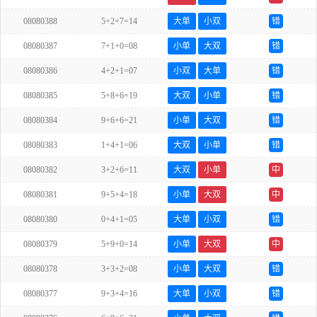
08080388
5+2+7=14
大单
小双
错
08080387
7+1+0=08
小单
大双
错
08080386
4+2+1=07
小双
大单
错
08080385
5+8+6=19
大双
小单
错
08080384
9+6+6=21
小单
大双
错
08080383
1+4+1=06
大双
小单
错
08080382
3+2+6=11
大双
小单
中
08080381
9+5+4=18
小单
大双
中
08080380
0+4+1=05
大单
小双
错
08080379
5+9+0=14
小单
大双
中
08080378
3+3+2=08
小单
大双
错
08080377
9+3+4=16
大单
小双
错