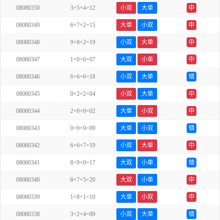
08080350
3+5+4=12
小双
大单
中
08080349
6+7+2=15
大单
小双
中
08080348
9+8+2=19
小双
大单
中
08080347
1+0+6=07
大双
小单
中
08080346
6+6+6=18
小双
大单
错
08080345
0+2+2=04
小双
大单
中
08080344
2+0+0=02
大单
小双
中
08080343
0+0+9=09
大单
小双
错
08080342
6+6+7=19
小双
大单
中
08080341
8+9+0=17
大双
小单
错
08080340
8+7+5=20
大双
小单
中
08080339
1+8+1=10
大单
小双
中
08080338
3+2+4=09
小双
大单
错